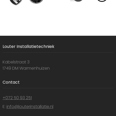
Louter Installatietechniek
Kabelstraat 3
1749 DM Warmenhuizen
Contact
+072 50 93 251
E:
info@louterinstallatie.nl